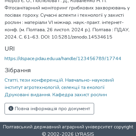
Мороз Є. О., Поспєлова Г. Д., Коваленко Н. П.
Фітосанітарний моніторинг грибкових захворювань у
посівах гороху. Сучасні аспекти і технології у захисті
рослин : матеріали VI міжнар. наук.-практ. інтернет-
конф. (м. Полтава, 26 листоп. 2024 р.). Полтава : ПДАУ,
2024. С. 61–63. DOI: 10.5281/zenodo.14534615
URI
https://dspace.pdau.edu.ua/handle/123456789/17744
Зібрання
Статті, тези конференцій. Навчально-науковий
інститут агротехнологій, селекції та екології
Друковані видання. Кафедра захист рослин
Повна інформація про документ
Полтавський державний аграрний університет
copyright
© 2002-2026
LYRASIS