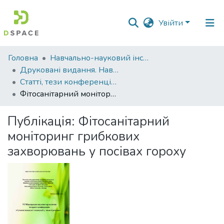
Увійти
Фонди
Головна
Навчально-науковий інститут агротехнологій, селекції та екології
та
Друковані видання. Навчально-науковий інститут агротехнологій, селекції та екології
зібрання
Статті, тези конференцій. Навчально-науковий інститут агротехнологій, селекції та екології
Фітосанітарний моніторинг грибкових захворювань у посівах гороху
Пошук за критеріями
Публікація:
Фітосанітарний
Статистика
моніторинг грибкових
захворювань у посівах гороху