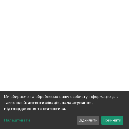
Ми збираємо та обробляємо вашу особисту інформацію для
таких цілей:
автентифікація, налаштування,
підтвердження та статистика
.
DSpace software
copyright © 2002-2026
LYRASIS
Налаштувати
Відхилити
Прийняти
Cookie settings
Send Feedback