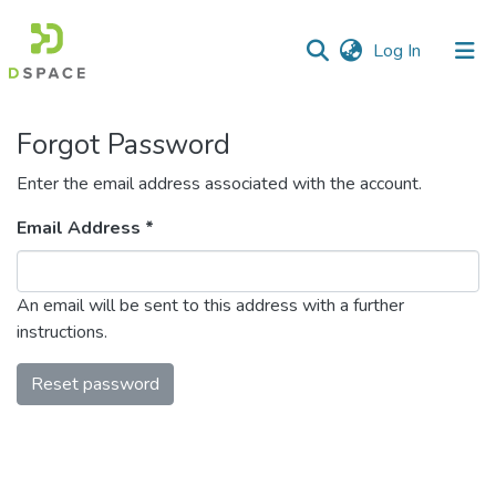
(current)
Log In
Communities
Forgot Password
&
Collections
Enter the email address associated with the account.
All of DSpace
Email Address *
An email will be sent to this address with a further
instructions.
Reset password