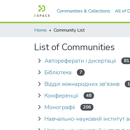
Communities & Collections
All of
Home
Community List
List of Communities
Автореферати і дисертації
81
Бібліотека
7
Відділ міжнародних зв'язків
1
Конференції
48
Монографії
206
Навчально-науковий інститут аг