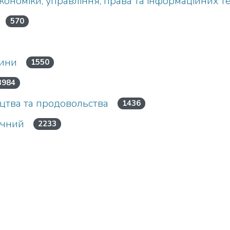
кономіки, управління, права та інформаційних т
570
цини
1550
3984
ицтва та продовольства
1436
ічний
2233