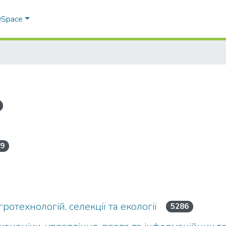
 DSpace
9
ротехнологій, селекції та екології
5286