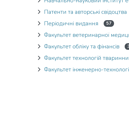
Навчально-науковий інститут е
Патенти та авторські свідоцтва
Періодичні видання
57
Факультет ветеринарної меди
Факультет обліку та фінансів
Факультет технологій тваринн
Факультет інженерно-технолог