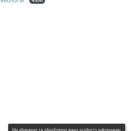
ехнологій
4956
Ми збираємо та обробляємо вашу особисту інформацію