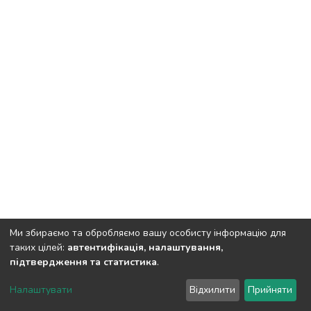
Ми збираємо та обробляємо вашу особисту інформацію для
таких цілей:
автентифікація, налаштування,
підтвердження та статистика
.
Полтавський державний аграрний університет
copyright
© 2002-2026
LYRASIS
Налаштувати
Відхилити
Прийняти
Налаштування куків
Зворотній зв'язок