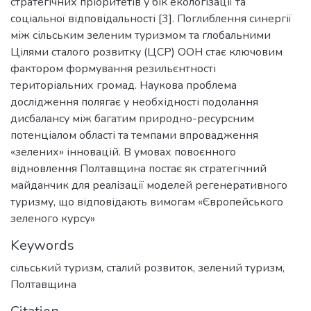
стратегічних пріоритетів у бік екологізації та
соціальної відповідальності [3]. Поглиблення синергії
між сільським зеленим туризмом та глобальними
Цілями сталого розвитку (ЦСР) ООН стає ключовим
фактором формування резильєнтності
територіальних громад. Наукова проблема
дослідження полягає у необхідності подолання
дисбалансу між багатим природно-ресурсним
потенціалом області та темпами впровадження
«зелених» інновацій. В умовах повоєнного
відновлення Полтавщина постає як стратегічний
майданчик для реалізації моделей регенеративного
туризму, що відповідають вимогам «Європейського
зеленого курсу»
Keywords
сільський туризм
,
сталий розвиток
,
зелений туризм
,
Полтавщина