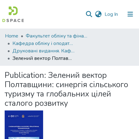
(current)
Log In
Communities
Home
Факультет обліку та фінансів
&
Кафедра обліку і оподаткування
Collections
Друковані видання. Кафедра обліку і оподаткування
Зелений вектор Полтавщини: синергія сільського туризму та глобальних цілей сталого розвитку
All of DSpace
Publication:
Зелений вектор
Statistics
Полтавщини: синергія сільського
туризму та глобальних цілей
сталого розвитку