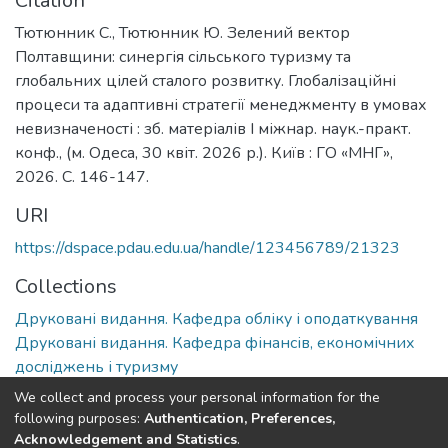
Citation
Тютюнник С., Тютюнник Ю. Зелений вектор
Полтавщини: синергія сільського туризму та
глобальних цілей сталого розвитку. Глобалізаційні
процеси та адаптивні стратегії менеджменту в умовах
невизначеності : зб. матеріалів І міжнар. наук.-практ.
конф., (м. Одеса, 30 квіт. 2026 р.). Київ : ГО «МНГ»,
2026. С. 146-147.
URI
https://dspace.pdau.edu.ua/handle/123456789/21323
Collections
Друковані видання. Кафедра обліку і оподаткування
Друковані видання. Кафедра фінансів, економічних
досліджень і туризму
We collect and process your personal information for the
Full item page
following purposes:
Authentication, Preferences,
Acknowledgement and Statistics
.