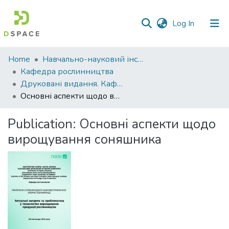
(current)
Log In
Communities
Home
Навчально-науковий інститут агротехнологій, селекції та екології
&
Кафедра рослинництва
Collections
Друковані видання. Кафедра рослинництва
Основні аспекти щодо вирощування соняшника
All of DSpace
Publication:
Основні аспекти щодо
Statistics
вирощування соняшника