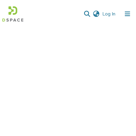
(current)
Log In
Communities
&
Collections
All of DSpace
Statistics