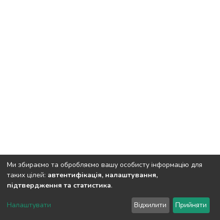
Ми збираємо та обробляємо вашу особисту інформацію для
таких цілей:
автентифікація, налаштування,
підтвердження та статистика
.
DSpace software
copyright © 2002-2026
LYRASIS
Налаштувати
Відхилити
Прийняти
Cookie settings
Send Feedback