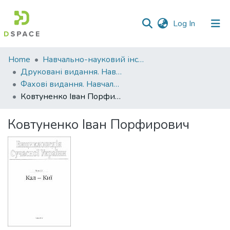
(current)
Log In
Communities
Home
Навчально-науковий інститут агротехнологій, селекції та екології
&
Друковані видання. Навчально-науковий інститут агротехнологій, селекції та екології
Collections
Фахові видання. Навчально-науковий інститут агротехнологій, селекції та екології
Ковтуненко Іван Порфирович
All of DSpace
Ковтуненко Іван Порфирович
Statistics