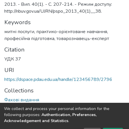
2013. - Вип. 40(1). - С. 207-214. - Режим доступу:
http://nbuv.gov.ua/UJRN/pspo_2013_40(1)__38.
Keywords
митні послуги, практико-орієнтоване навчання,
професійна підготовка, товарознавець-експерт
Citation
УДК 37
URI
https://dspace.pdau.edu.ua/handle/123456789/2796
Collections
Фахові видання
We collect and process your personal information for the
Full item page
following purposes:
Authentication, Preferences,
Acknowledgement and Statistics
.