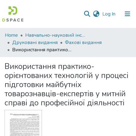
(current)
Log In
Communities
Home
Навчально-науковий інститут економіки, управління, права та інформаційних технологій
&
Друковані видання
Фахові видання
Collections
Використання практико-орієнтованих технологій у процесі підготовки майбутніх товарознавців-експертів у митній справі до професійної діяльності
All of DSpace
Використання практико-
орієнтованих технологій у процесі
Statistics
підготовки майбутніх
товарознавців-експертів у митній
справі до професійної діяльності