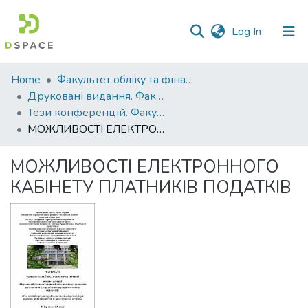
(current)
Log In
Communities
Home
Факультет обліку та фінансів
&
Друковані видання. Факультет обліку та фінансів
Collections
Тези конференцій. Факультет обліку та фінансів
МОЖЛИВОСТІ ЕЛЕКТРОННОГО КАБІНЕТУ ПЛАТНИКІВ ПОДАТКІВ
All of DSpace
МОЖЛИВОСТІ ЕЛЕКТРОННОГО
Statistics
КАБІНЕТУ ПЛАТНИКІВ ПОДАТКІВ