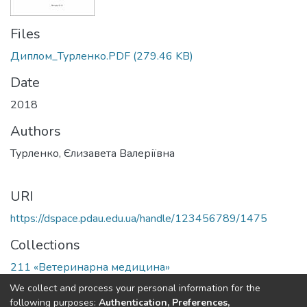
Files
Диплом_Турленко.PDF
(279.46 KB)
Date
2018
Authors
Турленко, Єлизавета Валеріївна
URI
https://dspace.pdau.edu.ua/handle/123456789/1475
Collections
211 «Ветеринарна медицина»
We collect and process your personal information for the
Full item page
following purposes:
Authentication, Preferences,