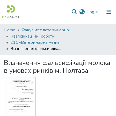
(current)
Log In
Communities
Home
Факультет ветеринарної медицини
&
Кваліфікаційні роботи. Факультет ветеринарної медицини
Collections
211 «Ветеринарна медицина»
Визначення фальсифікації молока в умовах ринків м. Полтава
All of DSpace
Визначення фальсифікації молока
Statistics
в умовах ринків м. Полтава