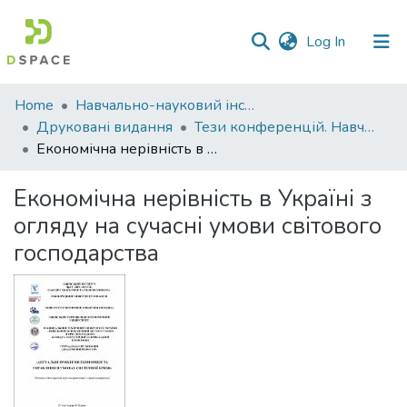
(current)
Log In
Communities
Home
Навчально-науковий інститут економіки, управління, права та інформаційних технологій
&
Друковані видання
Тези конференцій. Навчально-науковий інститут економіки, управління, права та інформаційних технологій
Collections
Економічна нерівність в Україні з огляду на сучасні умови світового господарства
All of DSpace
Економічна нерівність в Україні з
огляду на сучасні умови світового
Statistics
господарства