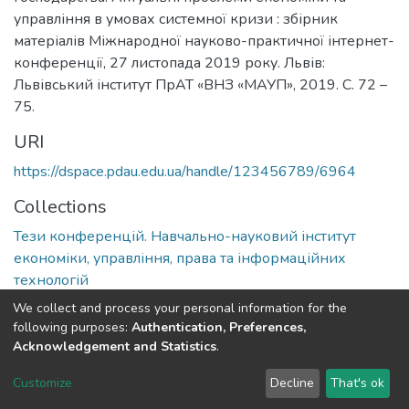
управління в умовах системної кризи : збірник
матеріалів Міжнародної науково-практичної інтернет-
конференції, 27 листопада 2019 року. Львів:
Львівський інститут ПрАТ «ВНЗ «МАУП», 2019. С. 72 –
75.
URI
https://dspace.pdau.edu.ua/handle/123456789/6964
Collections
Тези конференцій. Навчально-науковий інститут
економіки, управління, права та інформаційних
технологій
We collect and process your personal information for the
Full item page
following purposes:
Authentication, Preferences,
Acknowledgement and Statistics
.
DSpace software
copyright © 2002-2026
LYRASIS
Customize
Decline
That's ok
Cookie settings
Send Feedback