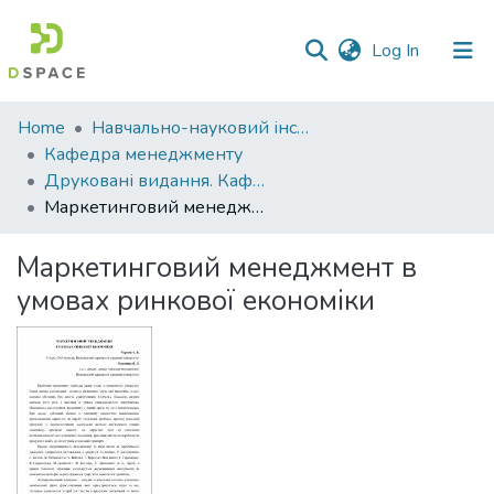
(current)
Log In
Communities
Home
Навчально-науковий інститут економіки, управління, права та інформаційних технологій
&
Кафедра менеджменту
Collections
Друковані видання. Кафедра менеджменту ім. І.А. Маркіної
Маркетинговий менеджмент в умовах ринкової економіки
All of DSpace
Маркетинговий менеджмент в
Statistics
умовах ринкової економіки