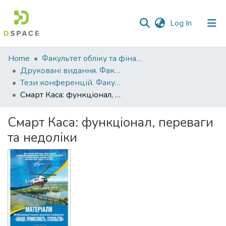
(current)
Log In
Communities
Home
Факультет обліку та фінансів
&
Друковані видання. Факультет обліку та фінансів
Collections
Тези конференцій. Факультет обліку та фінансів
Смарт Каса: функціонал, переваги та недоліки
All of DSpace
Смарт Каса: функціонал, переваги
Statistics
та недоліки