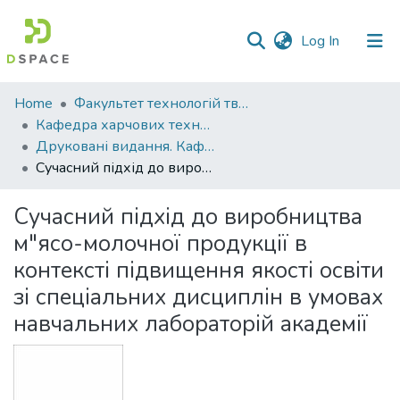
(current)
Log In
Communities
Home
Факультет технологій тваринництва та продовольства
&
Кафедра харчових технологій
Collections
Друковані видання. Кафедра харчових технологій
Сучасний підхід до виробництва м"ясо-молочної продукції в контексті підвищення якості освіти зі спеціальних дисциплін в умовах навчальних лабораторій академії
All of DSpace
Сучасний підхід до виробництва
Statistics
м"ясо-молочної продукції в
контексті підвищення якості освіти
зі спеціальних дисциплін в умовах
навчальних лабораторій академії