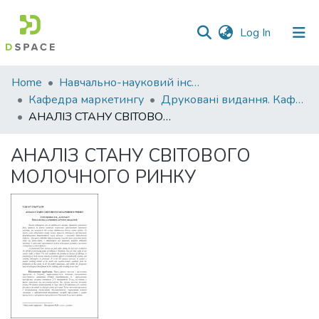
(current)
Log In
Communities
Home
Навчально-науковий інститут економіки, управління, права та інформаційних технологій
&
Кафедра маркетингу
Друковані видання. Кафедра маркетингу
Collections
АНАЛІЗ СТАНУ СВІТОВОГО МОЛОЧНОГО РИНКУ
All of DSpace
АНАЛІЗ СТАНУ СВІТОВОГО
МОЛОЧНОГО РИНКУ
Statistics