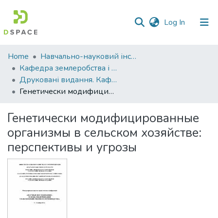
(current)
Log In
Communities
Home
Навчально-науковий інститут агротехнологій, селекції та екології
&
Кафедра землеробства і агрохімії ім. В.І.Сазанова
Collections
Друковані видання. Кафедра землеробства і агрохімії ім. В.І.Сазанова
Генетически модифицированные организмы в сельском хозяйстве: перспективы и угрозы
All of DSpace
Генетически модифицированные
Statistics
организмы в сельском хозяйстве:
перспективы и угрозы