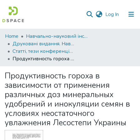
(current)
Log In
Communities
Home
Навчально-науковий інститут агротехнологій, селекції та екології
&
Друковані видання. Навчально-науковий інститут агротехнологій, селекції та екології
Collections
Статті, тези конференцій. Навчально-науковий інститут агротехнологій, селекції та екології
Продуктивность гороха в зависимости от применения различных доз минеральных удобрений и инокуляции семян в условиях неостаточного увлажнения Лесостепи Украины
All of DSpace
Продуктивность гороха в
Statistics
зависимости от применения
различных доз минеральных
удобрений и инокуляции семян в
условиях неостаточного
увлажнения Лесостепи Украины