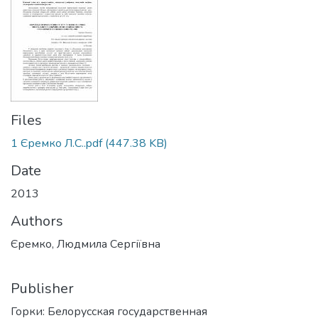
Files
1 Єремко Л.С..pdf
(447.38 KB)
Date
2013
Authors
Єремко, Людмила Сергіївна
Publisher
Горки: Белорусская государственная