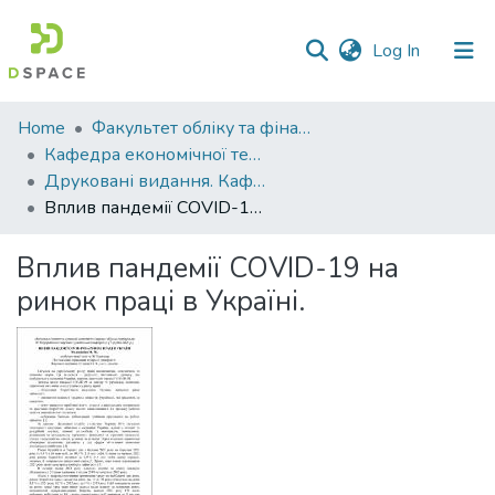
(current)
Log In
Communities
Home
Факультет обліку та фінансів
&
Кафедра економічної теорії та економічних досліджень
Collections
Друковані видання. Кафедра економічної теорії та економічних досліджень
Вплив пандемії COVID-19 на ринок праці в Україні.
All of DSpace
Вплив пандемії COVID-19 на
Statistics
ринок праці в Україні.