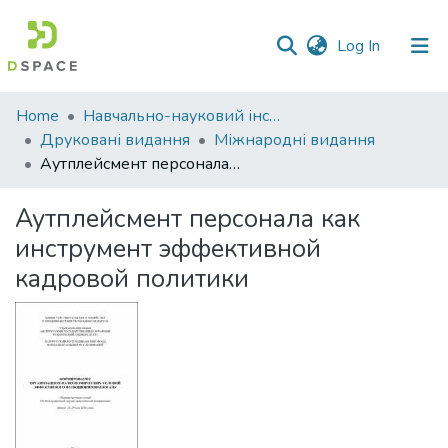
(current)
Log In
Communities
Home
Навчально-науковий інститут економіки, управління, права та інформаційних технологій
&
Друковані видання
Міжнародні видання
Collections
Аутплейсмент персонала как инструмент эффективной кадровой политики
All of DSpace
Аутплейсмент персонала как
инструмент эффективной
Statistics
кадровой политики