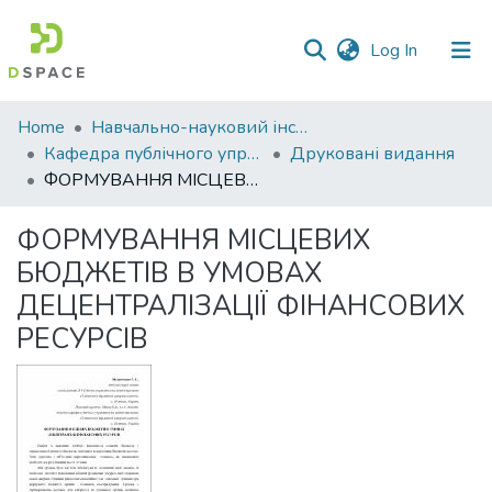
(current)
Log In
Communities
Home
Навчально-науковий інститут економіки, управління, права та інформаційних технологій
&
Кафедра публічного управління та адміністрування
Друковані видання
Collections
ФОРМУВАННЯ МІСЦЕВИХ БЮДЖЕТІВ В УМОВАХ ДЕЦЕНТРАЛІЗАЦІЇ ФІНАНСОВИХ РЕСУРСІВ
All of DSpace
ФОРМУВАННЯ МІСЦЕВИХ
БЮДЖЕТІВ В УМОВАХ
Statistics
ДЕЦЕНТРАЛІЗАЦІЇ ФІНАНСОВИХ
РЕСУРСІВ