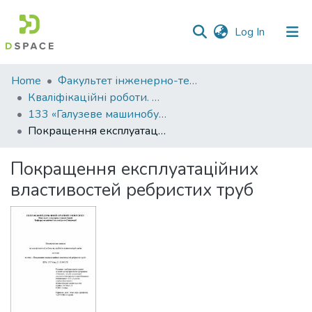
(current)
Log In
Communities
Home
Факультет інженерно-технологічний
&
Кваліфікаційні роботи. Факультет інженерно-технологічний
Collections
133 «Галузеве машинобудування» - Магістри 2022-2023
Покращення експлуатаційних властивостей ребристих труб
All of DSpace
Покращення експлуатаційних
Statistics
властивостей ребристих труб