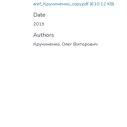
aref_Кручиненко_copy.pdf
(610.12 KB)
Date
2019
Authors
Кручиненко, Олег Вікторович