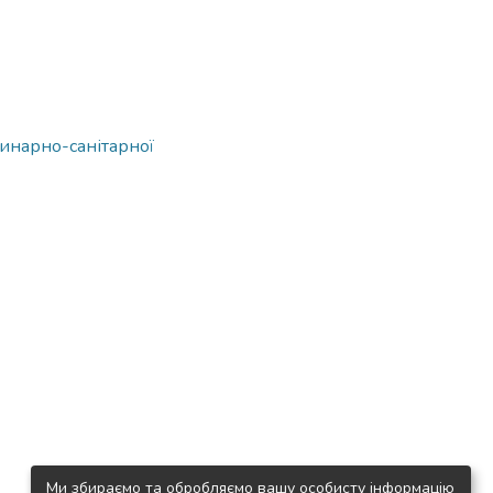
ринарно-санітарної
Ми збираємо та обробляємо вашу особисту інформацію