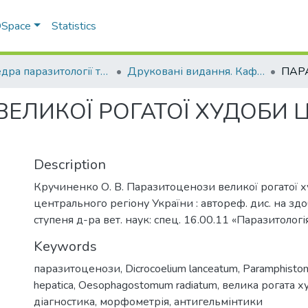
 DSpace
Statistics
Кафедра паразитології та ветеринарно-санітарної експертизи
Друковані видання. Кафедра паразитології та ветеринарно-санітарної експертизи
ЕЛИКОЇ РОГАТОЇ ХУДОБИ 
Description
Кручиненко О. В. Паразитоценози великої рогатої 
центрального регіону України : автореф. дис. на здо
ступеня д-ра вет. наук: спец. 16.00.11 «Паразитологія»
Keywords
паразитоценози, Dicrocoelium lanceatum, Paramphistomu
hepatica, Oesophagostomum radiatum, велика рогата 
діагностика, морфометрія, антигельмінтики