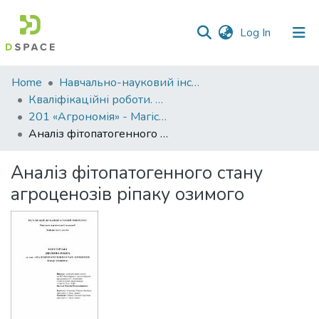
(current)
Log In
Communities
Home
Навчально-науковий інститут агротехнологій, селекції та екології
&
Кваліфікаційні роботи. ННІ агротехнологій, селекції та екології
Collections
201 «Агрономія» - Магістри 2021-2022
Аналіз фітопатогенного стану агроценозів ріпаку озимого
All of DSpace
Аналіз фітопатогенного стану
Statistics
агроценозів ріпаку озимого