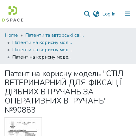
(current)
Log In
Communities
Home
Патенти та авторські свідоцтва
&
Патенти на корисну модель
Collections
Патенти на корисну модель_2014
Патент на корисну модель "СТІЛ ВЕТЕРИНАРНИЙ ДЛЯ ФІКСАЦІЇ ДРІБНИХ ВТРУЧАНЬ ЗА ОПЕРАТИВНИХ ВТРУЧАНЬ" №90883
All of DSpace
Патент на корисну модель "СТІЛ
Statistics
ВЕТЕРИНАРНИЙ ДЛЯ ФІКСАЦІЇ
ДРІБНИХ ВТРУЧАНЬ ЗА
ОПЕРАТИВНИХ ВТРУЧАНЬ"
№90883