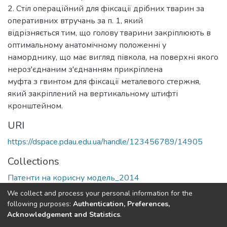
2. Стіл операційний для фіксації дрібних тварин за
оперативних втручань за п. 1, який
відрізняється тим, що голову тварини закріплюють в
оптимальному анатомічному положенні у
наморднику, що має вигляд півкола, на поверхні якого
нероз'єднаним з'єднанням прикріплена
муфта з гвинтом для фіксації металевого стержня,
який закріплений на вертикальному штифті
кронштейном.
URI
https://dspace.pdau.edu.ua/handle/123456789/14905
Collections
Патенти на корисну модель_2014
We collect and process your personal information for the
Full item page
following purposes:
Authentication, Preferences,
Acknowledgement and Statistics
.