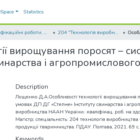
 DSpace
Statistics
Кваліфікаційні роботи. Факультет технологій тваринництва та продовольства
204 "Технологія виробництва і переробки продукції тваринництва" - Магістри 2021-2022
ії вирощування поросят – си
свинарства і агропромислово
Description
Лощенко Д.А.Особливості технології вирощування по
умовах ДП ДГ «Степне» Інституту свинарства і агр
виробництва НААН України.: кваліфікац. роб. на зд
Магістр; спеціальність: 204 технологія виробництва
продукції тваринництва. ПДАУ. Полтава, 2021. 69 с.
Keywords