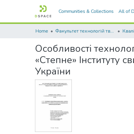
Communities & Collections
All of
Home
Факультет технологій тваринництва та продовольства
Особливості технолог
«Степне» Інституту 
України