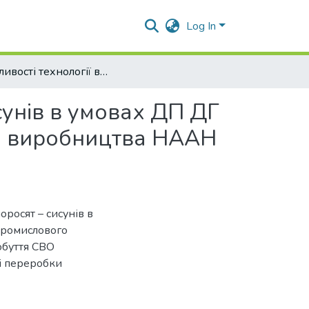
Log In
Особливості технології вирощування поросят – сисунів в умовах ДП ДГ «Степне» Інституту свинарства і агропромислового виробництва НААН України
сунів в умовах ДП ДГ
го виробництва НААН
росят – сисунів в
опромислового
обуття СВО
 і переробки