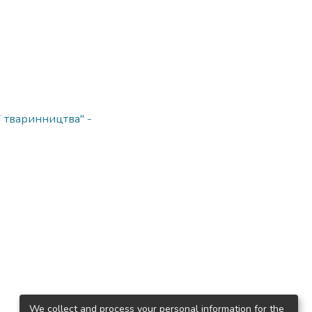
ї тваринництва" -
We collect and process your personal information for the