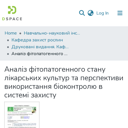
(current)
Log In
Communities
Home
Навчально-науковий інститут агротехнологій, селекції та екології
&
Кафедра захист рослин
Collections
Друковані видання. Кафедра захист рослин
Аналіз фітопатогенного стану лікарських культур та перспективи використання біоконтролю в системі захисту
All of DSpace
Аналіз фітопатогенного стану
Statistics
лікарських культур та перспективи
використання біоконтролю в
системі захисту