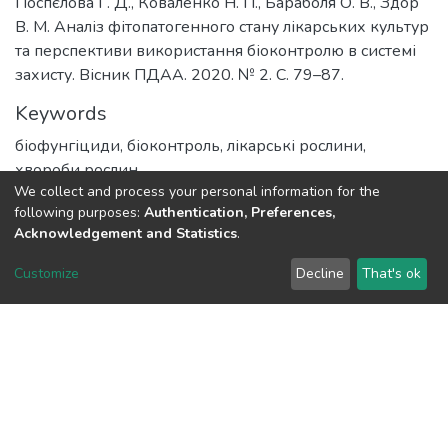
Поспєлова Г. Д., Коваленко Н. П., Бараболя О. В., Здор
В. М. Аналіз фітопатогенного стану лікарських культур
та перспективи використання біоконтролю в системі
захисту. Вісник ПДАА. 2020. № 2. С. 79–87.
Keywords
біофунгіциди
,
біоконтроль
,
лікарські рослини
,
хвороби рослин
We collect and process your personal information for the
URI
following purposes:
Authentication, Preferences,
Acknowledgement and Statistics
.
https://dspace.pdau.edu.ua/handle/123456789/8205
Customize
Decline
That's ok
Collections
Друковані видання. Кафедра захист рослин
Full item page
DSpace software
copyright © 2002-2026
LYRASIS
Cookie settings
Send Feedback