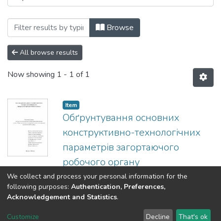
Browsing 208 «Агроінженерія» - Магіс
Browse
All browse results
Now showing
1 - 1 of 1
Item
Обґрунтування основних
конструктивно-технологічних
параметрів загортаючого
робочого органу
(
2022
)
Олефір, Станіслав
We collect and process your personal information for the
following purposes:
Authentication, Preferences,
Acknowledgement and Statistics
.
DSpace software
copyright © 2002-2026
LYRASIS
Customize
Decline
That's ok