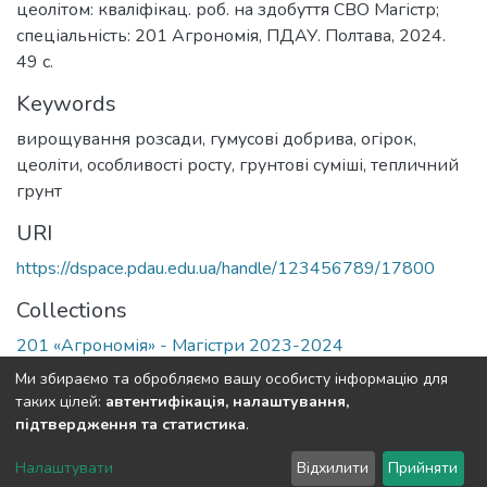
цеолітом: кваліфікац. роб. на здобуття СВО Магістр;
спеціальність: 201 Агрономія, ПДАУ. Полтава, 2024.
49 с.
Keywords
вирощування розсади
,
гумусові добрива
,
огірок
,
цеоліти
,
особливості росту
,
грунтові суміші
,
тепличний
грунт
URI
https://dspace.pdau.edu.ua/handle/123456789/17800
Collections
201 «Агрономія» - Магістри 2023-2024
Ми збираємо та обробляємо вашу особисту інформацію для
Full item page
таких цілей:
автентифікація, налаштування,
підтвердження та статистика
.
DSpace software
copyright © 2002-2026
LYRASIS
Налаштувати
Відхилити
Прийняти
Cookie settings
Send Feedback