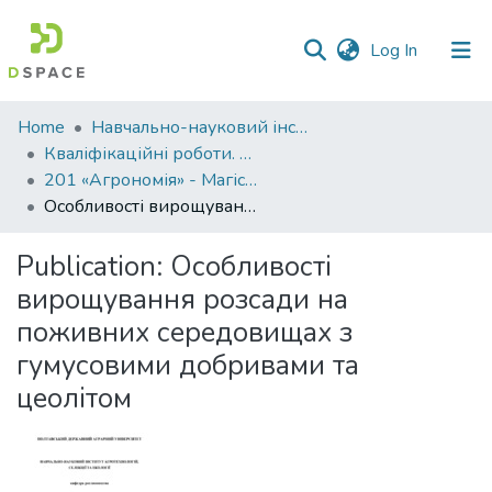
(current)
Log In
Communities
Home
Навчально-науковий інститут агротехнологій, селекції та екології
&
Кваліфікаційні роботи. ННІ агротехнологій, селекції та екології
Collections
201 «Агрономія» - Магістри 2023-2024
Особливості вирощування розсади на поживних середовищах з гумусовими добривами та цеолітом
All of DSpace
Publication:
Особливості
Statistics
вирощування розсади на
поживних середовищах з
гумусовими добривами та
цеолітом