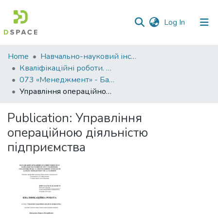
(current)
Log In
Communities
Home
Навчально-науковий інститут економіки, управління, права та інформаційних технологій
&
Кваліфікаційні роботи. ННІ економіки, управління, права та ІТ
Collections
073 «Менеджмент» - Бакалаври 2023-2024
Управління операційною діяльністю підприємства
All of DSpace
Publication:
Управління
Statistics
операційною діяльністю
підприємства