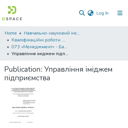
(current)
Log In
Communities
Home
Навчально-науковий інститут економіки, управління, права та інформаційних технологій
&
Кваліфікаційні роботи. ННІ економіки, управління, права та ІТ
Collections
073 «Менеджмент» - Бакалаври 2023-2024
Управління іміджем підприємства
All of DSpace
Publication:
Управління іміджем
Statistics
підприємства