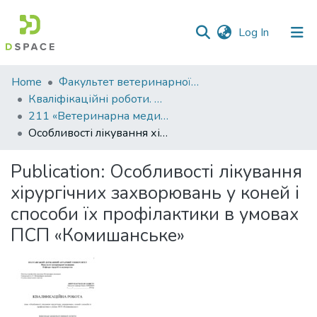
(current)
Log In
Communities
Home
Факультет ветеринарної медицини
&
Кваліфікаційні роботи. Факультет ветеринарної медицини
Collections
211 «Ветеринарна медицина» - Магістри 2023-2024
Особливості лікування хірургічних захворювань у коней і способи їх профілактики в умовах ПСП «Комишанське»
All of DSpace
Publication:
Особливості лікування
Statistics
хірургічних захворювань у коней і
способи їх профілактики в умовах
ПСП «Комишанське»