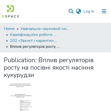
(current)
Log In
Communities
Home
Навчально-науковий інститут агротехнологій, селекції та екології
&
Кваліфікаційні роботи. ННІ агротехнологій, селекції та екології
Collections
202 «Захист і карантин рослин » - Бакалаври 2022-2023
Вплив регуляторів росту на посівні якості насіння кукурудзи
All of DSpace
Publication:
Вплив регуляторів
Statistics
росту на посівні якості насіння
кукурудзи