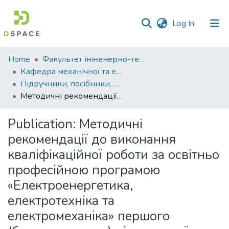
(current)
Log In
Communities
Home
Факультет інженерно-технологічний
&
Кафедра механічної та електричної інженерії
Collections
Підручники, посібники, методичні рекомендації, монографії. Кафедра механічної та електричної інженерії
Методичні рекомендації до виконання кваліфікаційної роботи за освітньо професійною програмою «Електроенергетика, електротехніка та електромеханіка» першого (бакалаврського) рівня вищої освіти за спеціальністю G3 «Електрична інженерія» галузі знань G Інженерія, виробництво та будівництво обговорені та схвалені на засіданні кафедри механічної та електричної інженерії
All of DSpace
Publication:
Методичні
Statistics
рекомендації до виконання
кваліфікаційної роботи за освітньо
професійною програмою
«Електроенергетика,
електротехніка та
електромеханіка» першого