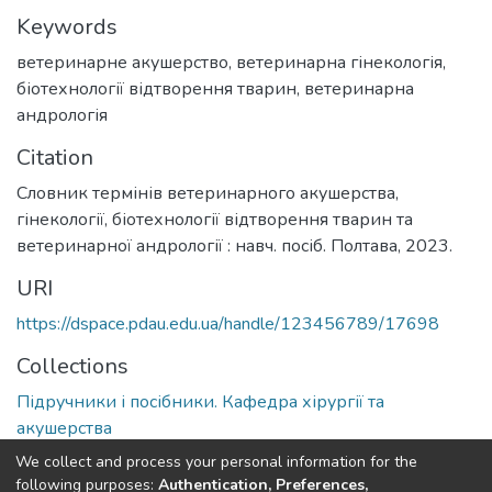
Keywords
ветеринарне акушерство
,
ветеринарна гінекологія
,
біотехнології відтворення тварин
,
ветеринарна
андрологія
Citation
Словник термінів ветеринарного акушерства,
гінекології, біотехнології відтворення тварин та
ветеринарної андрології : навч. посіб. Полтава, 2023.
URI
https://dspace.pdau.edu.ua/handle/123456789/17698
Collections
Підручники і посібники. Кафедра хірургії та
акушерства
We collect and process your personal information for the
Full item page
following purposes:
Authentication, Preferences,