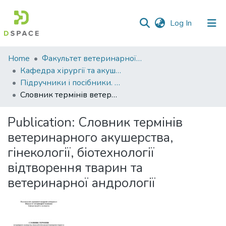
(current)
Log In
Communities
Home
Факультет ветеринарної медицини
&
Кафедра хірургії та акушерства
Collections
Підручники і посібники. Кафедра хірургії та акушерства
Словник термінів ветеринарного акушерства, гінекології, біотехнології відтворення тварин та ветеринарної андрології
All of DSpace
Publication:
Словник термінів
Statistics
ветеринарного акушерства,
гінекології, біотехнології
відтворення тварин та
ветеринарної андрології