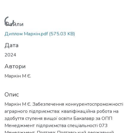
Вантажиться...
Файли
Диплом Маркін.pdf
(575.03 KB)
Дата
2024
Автори
Маркін М Є.
Опис
Маркін М Є. Забезпечення конкурентоспроможності
аграрного підприємства: кваліфікаційна робота на
здобуття ступеня вищої освіти Бакалавр за ОПП
Менеджмент підприємства спеціальності 073
Менеджмент. Полтава: Полтавський державний