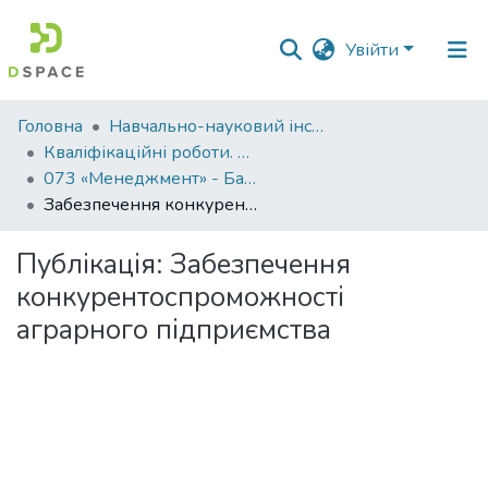
Увійти
Фонди
Головна
Навчально-науковий інститут економіки, управління, права та інформаційних технологій
та
Кваліфікаційні роботи. ННІ економіки, управління, права та ІТ
зібрання
073 «Менеджмент» - Бакалаври 2023-2024
Забезпечення конкурентоспроможності аграрного підприємства
Пошук за критеріями
Публікація:
Забезпечення
Статистика
конкурентоспроможності
аграрного підприємства