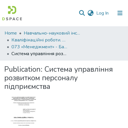
(current)
Log In
Communities
Home
Навчально-науковий інститут економіки, управління, права та інформаційних технологій
&
Кваліфікаційні роботи. ННІ економіки, управління, права та ІТ
Collections
073 «Менеджмент» - Бакалаври 2023-2024
Система управління розвитком персоналу підприємства
All of DSpace
Publication:
Система управління
Statistics
розвитком персоналу
підприємства