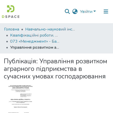
Увійти
Фонди
Головна
Навчально-науковий інститут економіки, управління, права та інформаційних технологій
та
Кваліфікаційні роботи. ННІ економіки, управління, права та ІТ
зібрання
073 «Менеджмент» - Бакалаври 2023-2024
Управління розвитком аграрного підприємства в сучасних умовах господарювання
Пошук за критеріями
Публікація:
Управління розвитком
Статистика
аграрного підприємства в
сучасних умовах господарювання