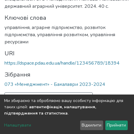
державний аграрний університет. 2024. 40 с.
Ключові слова
управління
,
аграрне підприємство
,
розвиток
підприємства
,
управління розвитком
,
управління
ресурсами
URI
https://dspace.pdau.edu.ua/handle/123456789/18394
Зібрання
073 «Менеджмент» - Бакалаври 2023-2024
Повна інформація про документ
Ми збираємо та обробляємо вашу особисту інформацію для
таких цілей:
автентифікація, налаштування,
підтвердження та статистика
.
Полтавський державний аграрний університет
copyright
© 2002-2026
LYRASIS
Налаштувати
Відхилити
Прийняти
Налаштування куків
Зворотній зв'язок