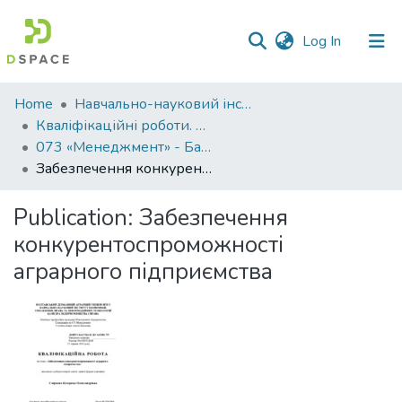
(current)
Log In
Communities
Home
Навчально-науковий інститут економіки, управління, права та інформаційних технологій
&
Кваліфікаційні роботи. ННІ економіки, управління, права та ІТ
Collections
073 «Менеджмент» - Бакалаври 2022-2023
Забезпечення конкурентоспроможності аграрного підприємства
All of DSpace
Publication:
Забезпечення
Statistics
конкурентоспроможності
аграрного підприємства