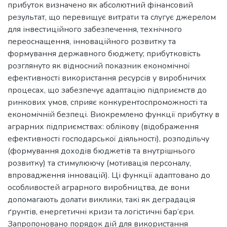
прибуток визначено як абсолютний фінансовий
результат, що перевищує витрати та слугує джерелом
для інвестиційного забезпечення, технічного
переоснащення, інноваційного розвитку та
формування державного бюджету; прибутковість
розглянуто як відносний показник економічної
ефективності використання ресурсів у виробничих
процесах, що забезпечує адаптацію підприємств до
ринкових умов, сприяє конкурентоспроможності та
економічній безпеці. Виокремлено функції прибутку в
аграрних підприємствах: облікову (відображення
ефективності господарської діяльності), розподільчу
(формування доходів бюджетів та внутрішнього
розвитку) та стимулюючу (мотивація персоналу,
впровадження інновацій). Ці функції адаптовано до
особливостей аграрного виробництва, де вони
допомагають долати виклики, такі як деградація
ґрунтів, енергетичні кризи та логістичні бар’єри.
Запропоновано порядок дій для використання