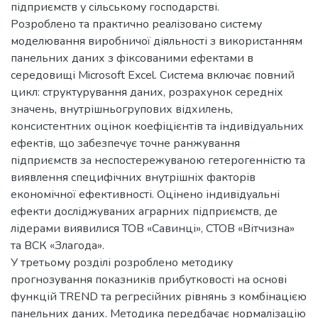
підприємств у сільському господарстві.
Розроблено та практично реалізовано систему
моделювання виробничої діяльності з використанням
панельних даних з фіксованими ефектами в
середовищі Microsoft Excel. Система включає повний
цикл: структурування даних, розрахунок середніх
значень, внутрішньогрупових відхилень,
консистентних оцінок коефіцієнтів та індивідуальних
ефектів, що забезпечує точне ранжування
підприємств за неспостережуваною гетерогенністю та
виявлення специфічних внутрішніх факторів
економічної ефективності. Оцінено індивідуальні
ефекти досліджуваних аграрних підприємств, де
лідерами виявилися ТОВ «Савинці», СТОВ «Вітчизна»
та ВСК «Злагода».
У третьому розділі розроблено методику
прогнозування показників прибутковості на основі
функцій TREND та регресійних рівнянь з комбінацією
панельних даних. Методика передбачає нормалізацію