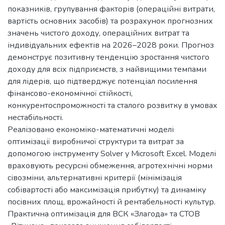
показників, групування факторів (операційні витрати,
вартість основних засобів) та розрахунок прогнозних
значень чистого доходу, операційних витрат та
індивідуальних ефектів на 2026–2028 роки. Прогноз
демонструє позитивну тенденцію зростання чистого
доходу для всіх підприємств, з найвищими темпами
для лідерів, що підтверджує потенціал посилення
фінансово-економічної стійкості,
конкурентоспроможності та сталого розвитку в умовах
нестабільності.
Реалізовано економіко-математичні моделі
оптимізації виробничої структури та витрат за
допомогою інструменту Solver у Microsoft Excel. Моделі
враховують ресурсні обмеження, агротехнічні норми
сівозміни, альтернативні критерії (мінімізація
собівартості або максимізація прибутку) та динаміку
посівних площ, врожайності й рентабельності культур.
Практична оптимізація для ВСК «Злагода» та СТОВ