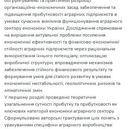
обґрунтуванню та практичній розробці
організаційно-економічних засад забезпечення та
підвищення прибутковості аграрних підприємств в
умовах сучасних викликів функціонування аграрного
сектору економіки України. Дослідження спрямоване
на вирішення актуальної проблеми посилення
економічної ефективності та фінансово-економічної
стійкості аграрних підприємств через раціональне
використання їхнього потенціалу, оптимізацію
виробничої структури, впровадження механізмів
забезпечення стійкого фінансового результату та
формування умов для сталого розвитку в умовах
економічної нестабільності, геополітичних ризиків та
кліматичних змін.
У першому розділі проведено теоретичне
узагальнення сутності прибутку та прибутковості як
ключових категорій економіки аграрного сектору.
Сформульовано авторські трактування цих понять з
урахуванням специфіки аграрного виробництва: