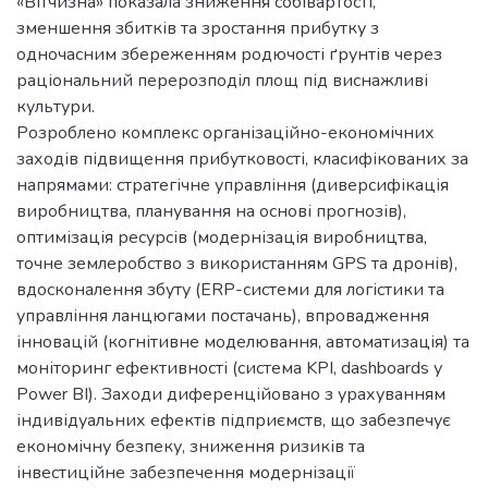
«Вітчизна» показала зниження собівартості,
зменшення збитків та зростання прибутку з
одночасним збереженням родючості ґрунтів через
раціональний перерозподіл площ під виснажливі
культури.
Розроблено комплекс організаційно-економічних
заходів підвищення прибутковості, класифікованих за
напрямами: стратегічне управління (диверсифікація
виробництва, планування на основі прогнозів),
оптимізація ресурсів (модернізація виробництва,
точне землеробство з використанням GPS та дронів),
вдосконалення збуту (ERP-системи для логістики та
управління ланцюгами постачань), впровадження
інновацій (когнітивне моделювання, автоматизація) та
моніторинг ефективності (система KPI, dashboards у
Power BI). Заходи диференційовано з урахуванням
індивідуальних ефектів підприємств, що забезпечує
економічну безпеку, зниження ризиків та
інвестиційне забезпечення модернізації