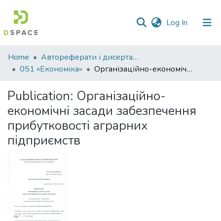
(current)
Log In
Communities
Home
Автореферати і дисертації
&
051 «Економіка»
Організаційно-економічні засади забезпечення прибутковості аграрних підприємств
Collections
Publication:
Організаційно-
All of DSpace
економічні засади забезпечення
прибутковості аграрних
Statistics
підприємств