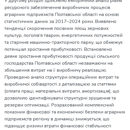
У другому розділі здійснено емпіричний аналіз рівня
ресурсного забезпечення виробничих процесів
аграрних підприємств Полтавської області на основі
статистичних даних за 2017–2024 роки. Виявлено
тенденції скорочення посівних площ зернових
культур, поголів’я тварин, енергетичних потужностей
та старіння машинно-тракторного парку, що обмежує
потенціал зростання прибутковості. Встановлено
деяке зростання прибутковості продукції сільського
господарства Полтавської області незважаючи на
збільшення витрат на її виробничу реалізацію.
Проведено аналіз структури операційних витрат та
виробничої собівартості з деталізацією за статтями
(оплата праці, матеріальні витрати, амортизація), що
дозволило ідентифікувати структурні зрушення та
резерви оптимізації. Розрахований комплексний
показник фінансової та економічної безпеки аграрних
підприємств регіону в динаміці знижується, що
підвищує ризики втрати фінансової стабільності