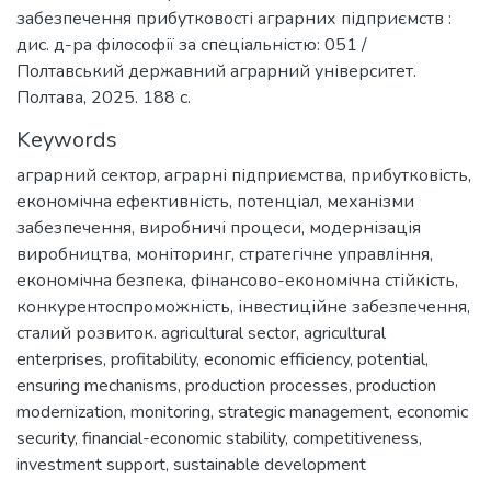
забезпечення прибутковості аграрних підприємств :
дис. д-ра філософії за спеціальністю: 051 /
Полтавський державний аграрний університет.
Полтава, 2025. 188 с.
Keywords
аграрний сектор
,
аграрні підприємства
,
прибутковість
,
економічна ефективність
,
потенціал
,
механізми
забезпечення
,
виробничі процеси
,
модернізація
виробництва
,
моніторинг
,
стратегічне управління
,
економічна безпека
,
фінансово-економічна стійкість
,
конкурентоспроможність
,
інвестиційне забезпечення
,
сталий розвиток. agricultural sector
,
agricultural
enterprises
,
profitability
,
economic efficiency
,
potential
,
ensuring mechanisms
,
production processes
,
production
modernization
,
monitoring
,
strategic management
,
economic
security
,
financial-economic stability
,
competitiveness
,
investment support
,
sustainable development