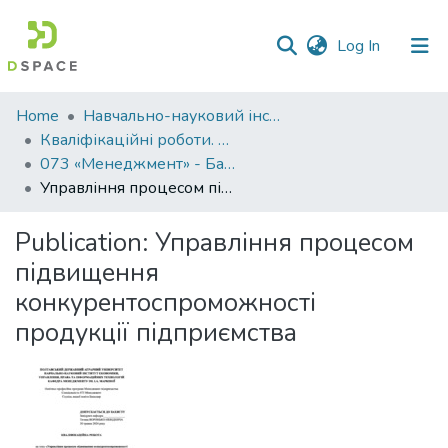
(current)
Log In
Communities
Home
Навчально-науковий інститут економіки, управління, права та інформаційних технологій
&
Кваліфікаційні роботи. ННІ економіки, управління, права та ІТ
Collections
073 «Менеджмент» - Бакалаври 2023-2024
Управління процесом підвищення конкурентоспроможності продукції підприємства
All of DSpace
Publication:
Управління процесом
Statistics
підвищення
конкурентоспроможності
продукції підприємства