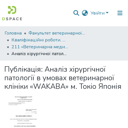
Увійти
Фонди
Головна
Факультет ветеринарної медицини
та
Кваліфікаційні роботи. Факультет ветеринарної медицини
зібрання
211 «Ветеринарна медицина» - Магістри 2023-2024
Аналіз хірургічної патології в умовах ветеринарної клініки «WAKABA» м. Токіо Японія
Пошук за критеріями
Публікація:
Аналіз хірургічної
Статистика
патології в умовах ветеринарної
клініки «WAKABA» м. Токіо Японія