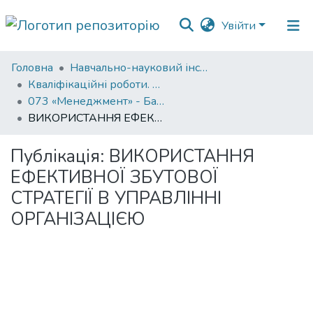
Увійти
Фонди
Головна
Навчально-науковий інститут економіки, управління, права та інформаційних технологій
та
Кваліфікаційні роботи. ННІ економіки, управління, права та ІТ
зібрання
073 «Менеджмент» - Бакалаври 2022-2023
ВИКОРИСТАННЯ ЕФЕКТИВНОЇ ЗБУТОВОЇ СТРАТЕГІЇ В УПРАВЛІННІ ОРГАНІЗАЦІЄЮ
Пошук за критеріями
Публікація:
ВИКОРИСТАННЯ
Статистика
ЕФЕКТИВНОЇ ЗБУТОВОЇ
СТРАТЕГІЇ В УПРАВЛІННІ
ОРГАНІЗАЦІЄЮ