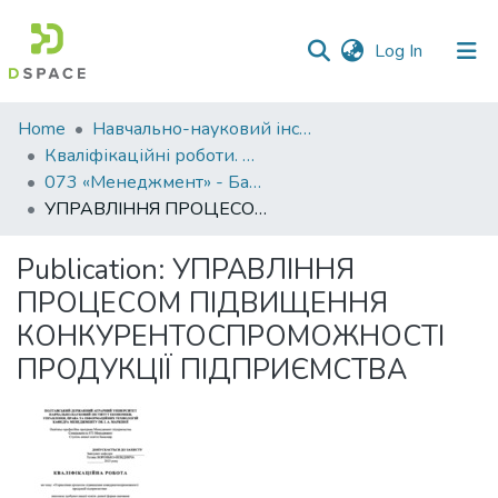
(current)
Log In
Communities
Home
Навчально-науковий інститут економіки, управління, права та інформаційних технологій
&
Кваліфікаційні роботи. ННІ економіки, управління, права та ІТ
Collections
073 «Менеджмент» - Бакалаври 2022-2023
УПРАВЛІННЯ ПРОЦЕСОМ ПІДВИЩЕННЯ КОНКУРЕНТОСПРОМОЖНОСТІ ПРОДУКЦІЇ ПІДПРИЄМСТВА
All of DSpace
Publication:
УПРАВЛІННЯ
Statistics
ПРОЦЕСОМ ПІДВИЩЕННЯ
КОНКУРЕНТОСПРОМОЖНОСТІ
ПРОДУКЦІЇ ПІДПРИЄМСТВА