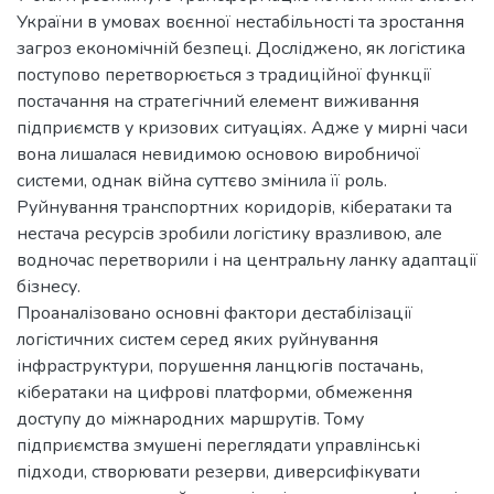
України в умовах воєнної нестабільності та зростання
загроз економічній безпеці. Досліджено, як логістика
поступово перетворюється з традиційної функції
постачання на стратегічний елемент виживання
підприємств у кризових ситуаціях. Адже у мирні часи
вона лишалася невидимою основою виробничої
системи, однак війна суттєво змінила її роль.
Руйнування транспортних коридорів, кібератаки та
нестача ресурсів зробили логістику вразливою, але
водночас перетворили і на центральну ланку адаптації
бізнесу.
Проаналізовано основні фактори дестабілізації
логістичних систем серед яких руйнування
інфраструктури, порушення ланцюгів постачань,
кібератаки на цифрові платформи, обмеження
доступу до міжнародних маршрутів. Тому
підприємства змушені переглядати управлінські
підходи, створювати резерви, диверсифікувати