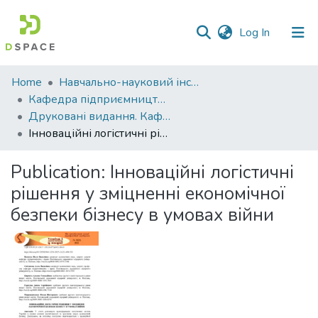
(current)
Log In
Communities
Home
Навчально-науковий інститут економіки, управління, права та інформаційних технологій
&
Кафедра підприємництва і права
Collections
Друковані видання. Кафедра підприємництва і права
Інноваційні логістичні рішення у зміцненні економічної безпеки бізнесу в умовах війни
All of DSpace
Publication:
Інноваційні логістичні
Statistics
рішення у зміцненні економічної
безпеки бізнесу в умовах війни