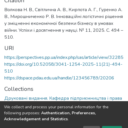
Citation
Волкова Н. В., Світлична А. В., Кирпота А. Г., Гуренко А.
В., Мирошниченко Р. В. Інноваційні логістичні рішення
у зміцненні економічної безпеки бізнесу в умовах
війни. Успіхи і досягнення у науці. № 11, 2025. С. 494 –
510.
URI
https://perspectives.pp.ua/index.php/sas/article/view/32285
https://doi.org/10.52058/3041-1254-2025-11(21)-494-
510
https://dspace.pdau.edu.ua/handle/123456789/20206
Collections
Друковані видання. Кафедра підприємництва і права
We collect and process your personal information for the
Full item page
following purposes:
Authentication, Preferences,
Acknowledgement and Statistics
.