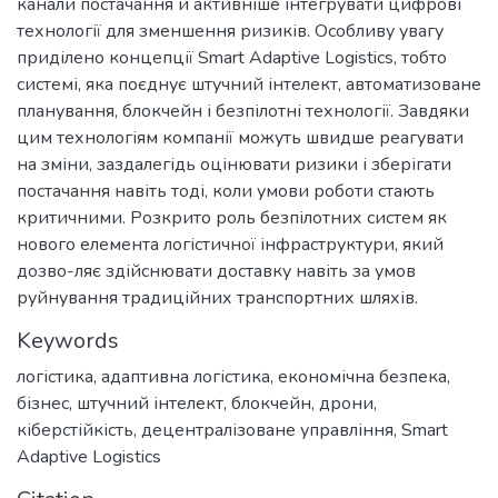
канали постачання й активніше інтегрувати цифрові
технології для зменшення ризиків. Особливу увагу
приділено концепції Smart Adaptive Logistics, тобто
системі, яка поєднує штучний інтелект, автоматизоване
планування, блокчейн і безпілотні технології. Завдяки
цим технологіям компанії можуть швидше реагувати
на зміни, заздалегідь оцінювати ризики і зберігати
постачання навіть тоді, коли умови роботи стають
критичними. Розкрито роль безпілотних систем як
нового елемента логістичної інфраструктури, який
дозво-ляє здійснювати доставку навіть за умов
руйнування традиційних транспортних шляхів.
Keywords
логістика
,
адаптивна логістика
,
економічна безпека
,
бізнес
,
штучний інтелект
,
блокчейн
,
дрони
,
кіберстійкість
,
децентралізоване управління
,
Smart
Adaptive Logistics