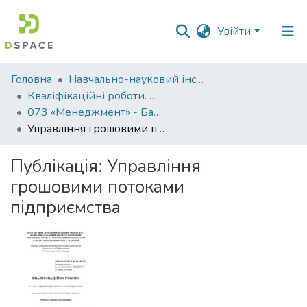
Увійти
Фонди
Головна
Навчально-науковий інститут економіки, управління, права та інформаційних технологій
та
Кваліфікаційні роботи. ННІ економіки, управління, права та ІТ
зібрання
073 «Менеджмент» - Бакалаври 2023-2024
Управління грошовими потоками підприємства
Пошук за критеріями
Публікація:
Управління
Статистика
грошовими потоками
підприємства