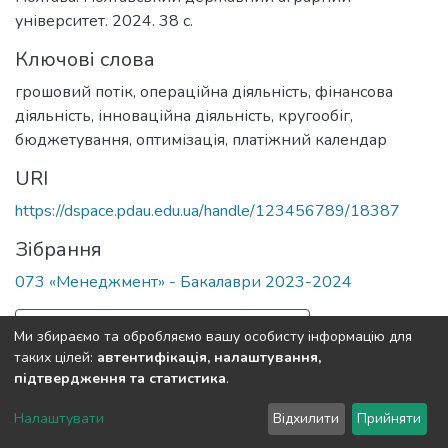
університет. 2024. 38 с.
Ключові слова
грошовий потік
,
операційна діяльність
,
фінансова
діяльність
,
інноваційна діяльність
,
кругообіг
,
бюджетування
,
оптимізація
,
платіжний календар
URI
https://dspace.pdau.edu.ua/handle/123456789/18387
Зібрання
073 «Менеджмент» - Бакалаври 2023-2024
Повна інформація про документ
Ми збираємо та обробляємо вашу особисту інформацію для
таких цілей:
автентифікація, налаштування,
підтвердження та статистика
.
Полтавський державний аграрний університет
copyright
© 2002-2026
LYRASIS
Налаштувати
Відхилити
Прийняти
Налаштування куків
Зворотній зв'язок