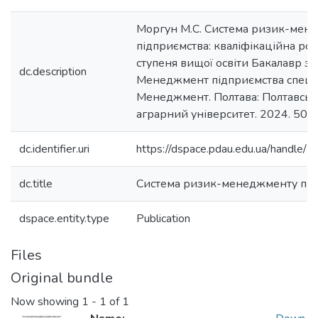
Моргун М.С. Система ризик-мен
підприємства: кваліфікаційна роб
ступеня вищої освіти Бакалавр з
dc.description
Менеджмент підприємства спеціа
Менеджмент. Полтава: Полтавсь
аграрний університет. 2024. 50 с.
dc.identifier.uri
https://dspace.pdau.edu.ua/handl
dc.title
Система ризик-менеджменту під
dspace.entity.type
Publication
Files
Original bundle
Now showing
1 - 1 of 1