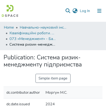
(current)
Log In
Communities
Home
Навчально-науковий інститут економіки, управління, права та інформаційних технологій
&
Кваліфікаційні роботи. ННІ економіки, управління, права та ІТ
Collections
073 «Менеджмент» - Бакалаври 2023-2024
Система ризик-менеджменту підприємства
All of DSpace
Publication:
Система ризик-
Statistics
менеджменту підприємства
Simple item page
dc.contributor.author
Моргун М.С.
dc.date.issued
2024