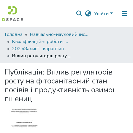
Увійти
Фонди
Головна
Навчально-науковий інститут агротехнологій, селекції та екології
та
Кваліфікаційні роботи. ННІ агротехнологій, селекції та екології
зібрання
202 «Захист і карантин рослин » - Бакалаври 2022-2023
Вплив регуляторів росту на фітосанітарний стан посівів і продуктивність озимої пшениці
Пошук за критеріями
Публікація:
Вплив регуляторів
Статистика
росту на фітосанітарний стан
посівів і продуктивність озимої
пшениці