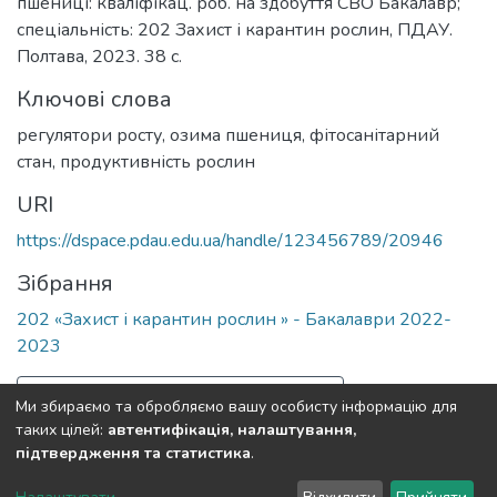
пшениці: кваліфікац. роб. на здобуття СВО Бакалавр;
спеціальність: 202 Захист і карантин рослин, ПДАУ.
Полтава, 2023. 38 с.
Ключові слова
регулятори росту
,
озима пшениця
,
фітосанітарний
стан
,
продуктивність рослин
URI
https://dspace.pdau.edu.ua/handle/123456789/20946
Зібрання
202 «Захист і карантин рослин » - Бакалаври 2022-
2023
Повна інформація про документ
Ми збираємо та обробляємо вашу особисту інформацію для
таких цілей:
автентифікація, налаштування,
підтвердження та статистика
.
Полтавський державний аграрний університет
copyright
© 2002-2026
LYRASIS