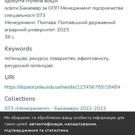
здобуття ступеня вищої
освіти Бакалавр за ОПП Менеджмент підприємства
спеціальності 073
Менеджмент. Полтава: Полтавський державний
аграрний університет. 2023.
39 с.
Keywords
потенціал
,
ресурси
,
товариство
,
ефективність
,
ресурсний потенціал
URI
https://dspace.pdau.edu.ua/handle/123456789/18484
Collections
073 «Менеджмент» - Бакалаври 2022-2023
Ми збираємо та обробляємо вашу особисту інформацію для
Full item page
таких цілей:
автентифікація, налаштування,
підтвердження та статистика
.