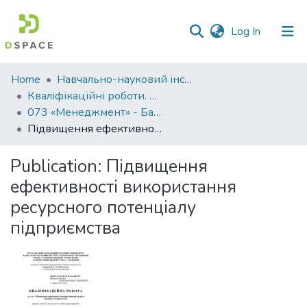
(current)
Log In
Communities
Home
Навчально-науковий інститут економіки, управління, права та інформаційних технологій
&
Кваліфікаційні роботи. ННІ економіки, управління, права та ІТ
Collections
073 «Менеджмент» - Бакалаври 2022-2023
Підвищення ефективності використання ресурсного потенціалу підприємства
All of DSpace
Publication:
Підвищення
Statistics
ефективності використання
ресурсного потенціалу
підприємства