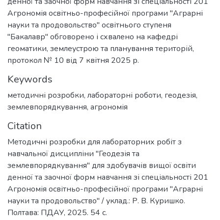
денної та заочної форм навчання зі спеціальності 201
Агрономія освітньо-професійної програми "Аграрні
науки та продовольство" освітнього ступеня
"Бакалавр" обговорено і схвалено на кафедрі
геоматики, землеустрою та планування територій,
протокол № 10 від 7 квітня 2025 р.
Keywords
методичні розробки
,
лабораторні роботи
,
геодезія
,
землевпорядкування
,
агрономія
Citation
Методичні розробки для лабораторних робіт з
навчальної дисципліни "Геодезія та
землевпорядкування" для здобувачів вищої освіти
денної та заочної форм навчання зі спеціальності 201
Агрономія освітньо-професійної програми "Аграрні
науки та продовольство" / уклад.: Р. В. Куришко.
Полтава: ПДАУ, 2025. 54 с.