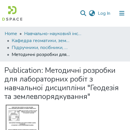
(current)
Log In
Communities
Home
Навчально-науковий інститут агротехнологій, селекції та екології
&
Кафедра геоматики, землеустрою та планування територій
Collections
Підручники, посібники, методичні рекомендації, монографії. Кафедра геоматики, землеустрою та планування територій
Методичні розробки для лабораторних робіт з навчальної дисципліни "Геодезія та землевпорядкування"
All of DSpace
Publication:
Методичні розробки
Statistics
для лабораторних робіт з
навчальної дисципліни "Геодезія
та землевпорядкування"